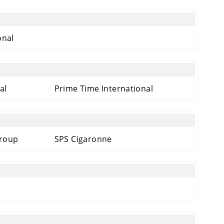
onal
al
Prime Time International
Group
SPS Cigaronne