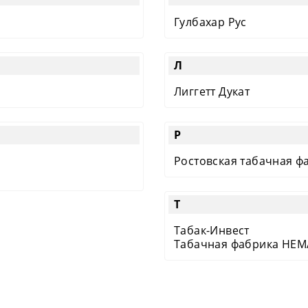
Гулбахар Рус
Л
Лиггетт Дукат
Р
Ростовская табачная ф
Т
Табак-Инвест
Табачная фабрика НЕ