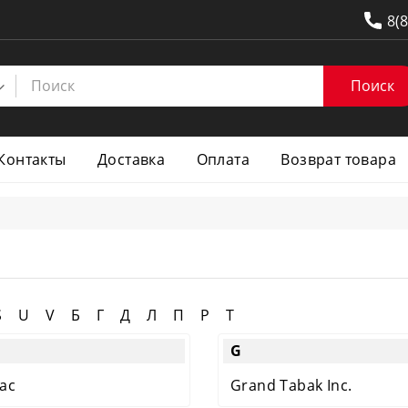
8(
Поиск
Контакты
Доставка
Оплата
Возврат товара
S
U
V
Б
Г
Д
Л
П
Р
Т
G
ac
Grand Tabak Inc.