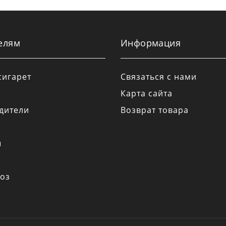
елям
Информация
сигарет
Связаться с нами
Карта сайта
дители
Возврат товара
а
ы
оз