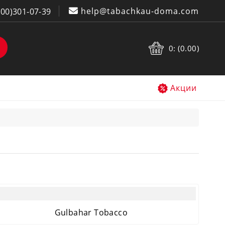
help@tabachkau-doma.com
800)301-07-39
0: (0.00)
Акции
Gulbahar Tobacco