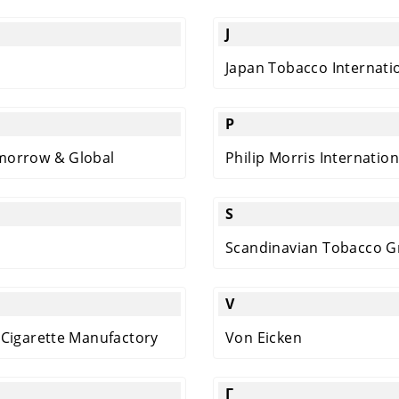
J
Japan Tobacco Internati
P
morrow & Global
Philip Morris Internation
S
Scandinavian Tobacco 
V
 Cigarette Manufactory
Von Eicken
Г