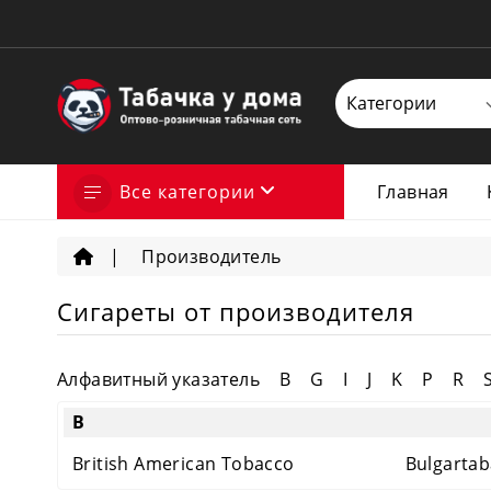
Все категории
Главная
Производитель
Сигареты от производителя
Алфавитный указатель
B
G
I
J
K
P
R
B
British American Tobacco
Bulgartab