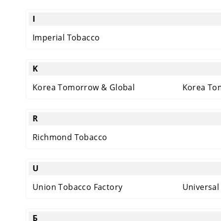
I
Imperial Tobacco
K
Korea Tomorrow & Global
Korea To
R
Richmond Tobacco
U
Union Tobacco Factory
Universal
Б