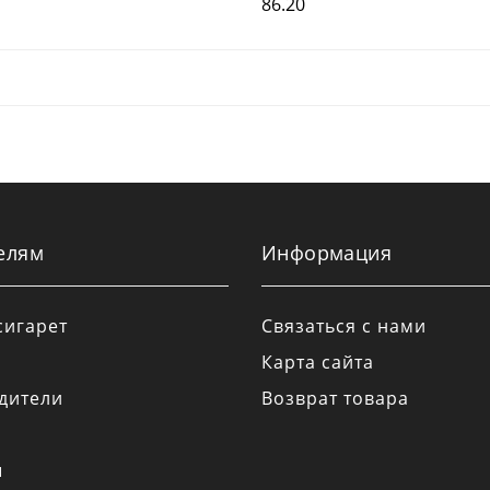
86.20
елям
Информация
сигарет
Связаться с нами
Карта сайта
дители
Возврат товара
а
ы