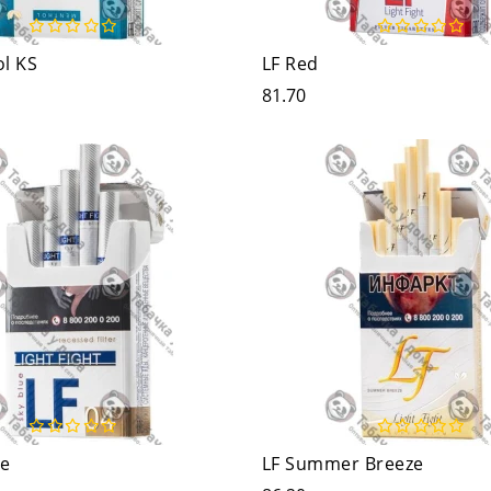
l KS
LF Red
81.70
ue
LF Summer Breeze