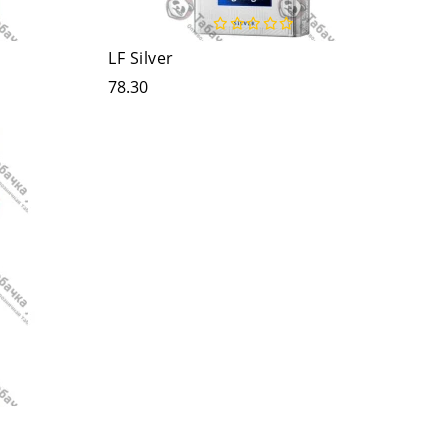
LF Silver
78.30