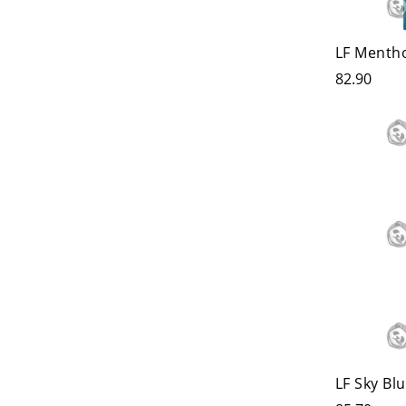
LF Mentho
82.90
LF Sky Bl