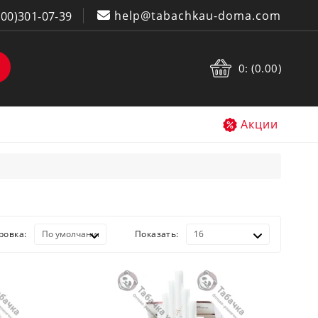
help@tabachkau-doma.com
800)301-07-39
0: (0.00)
Акции
ровка:
Показать: