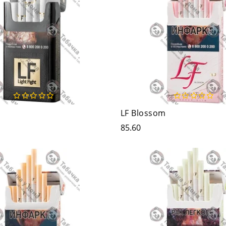
LF Blossom
85.60