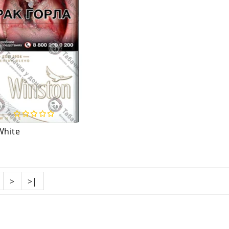
White
>
>|