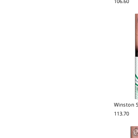
106.60
Winston 
113.70