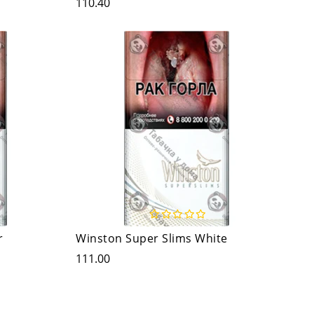
110.40
r
Winston Super Slims White
111.00