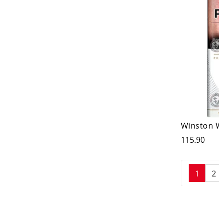
Winston 
115.90
1
2