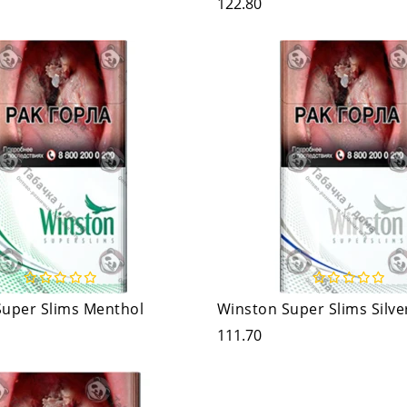
122.80
Super Slims Menthol
Winston Super Slims Silve
111.70