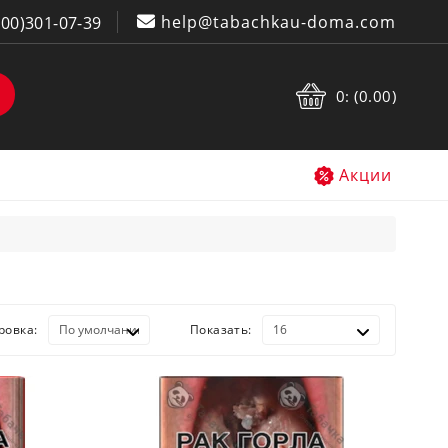
help@tabachkau-doma.com
800)301-07-39
0: (0.00)
Акции
ровка:
Показать: