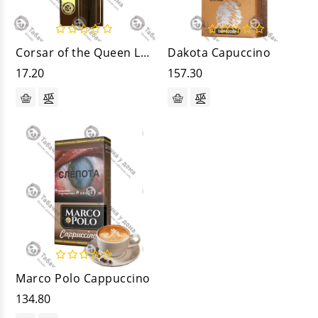
Corsar of the Queen LE - Cappuccino 100 мм (блистер)
Dakota Capuccino
17.20
157.30
Marco Polo Cappuccino
134.80