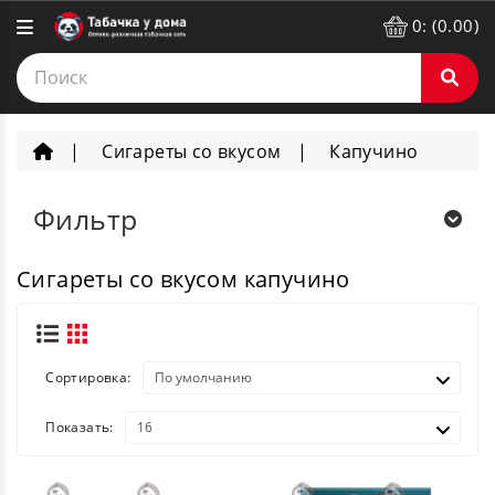
0: (0.00)
Сигареты со вкусом
Капучино
Фильтр
Сигареты со вкусом капучино
Сортировка:
Показать: