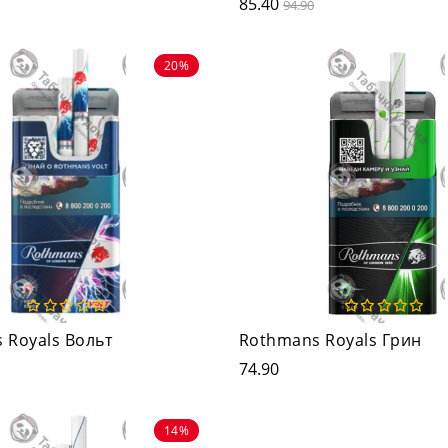
85.40
94.90
20%
 Royals Вольт
Rothmans Royals Грин
74.90
14%