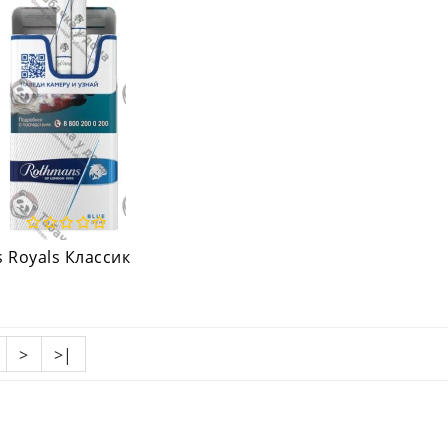
 Royals Классик
>
>|