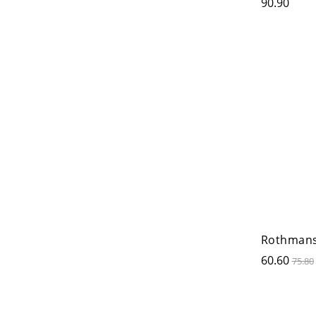
90.90
Rothmans
60.60
75.80