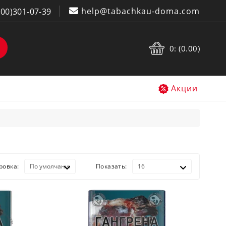
help@tabachkau-doma.com
800)301-07-39
0: (0.00)
Акции
ровка:
Показать: