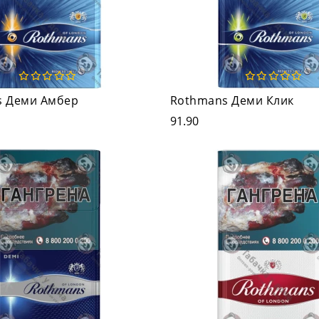
s Деми Амбер
Rothmans Деми Клик
91.90