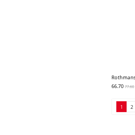
Rothmans
66.70
77.60
1
2