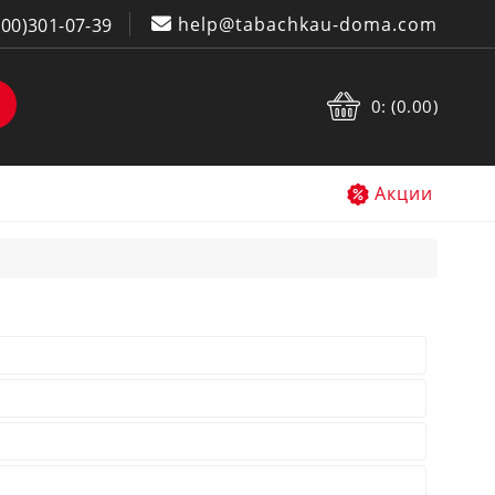
help@tabachkau-doma.com
800)301-07-39
0: (0.00)
Акции