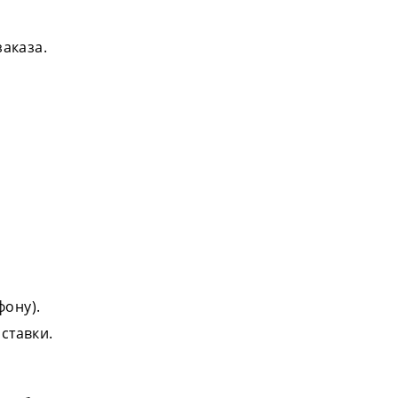
аказа.
фону).
ставки.