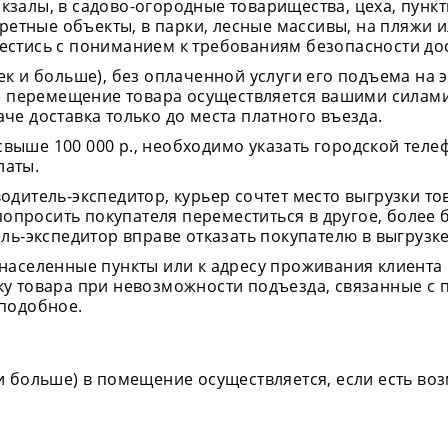
кзалы, в садово-огородные товарищества, цеха, пунк
етные объекты, в парки, лесные массивы, на пляжи 
нестись с пониманием к требованиям безопасности до
ек и больше), без оплаченной услуги его подъема на 
 перемещение товара осуществляется вашими силами
че доставка только до места платного въезда.
выше 100 000 р., необходимо указать городской телеф
латы.
водитель-экспедитор, курьер сочтет место выгрузки 
е попросить покупателя переместиться в другое, более
ель-экспедитор вправе отказать покупателю в выгрузк
 населенные пункты или к адресу проживания клиента
ку товара при невозможности подъезда, связанные с
 подобное.
 и больше) в помещение осуществляется, если есть во