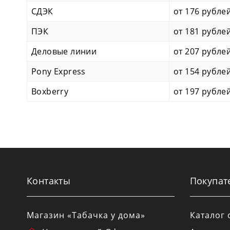
СДЭК
от 176 рубле
ПЭК
от 181 рубле
Деловые линии
от 207 рубле
Pony Express
от 154 рубле
Boxberry
от 197 рубле
Контакты
Покупат
Магазин «Табачка у дома»
Каталог 