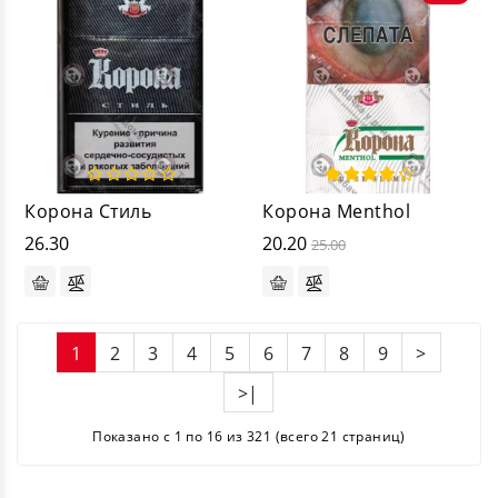
Корона Стиль
Корона Menthol
26.30
20.20
25.00
1
2
3
4
5
6
7
8
9
>
>|
Показано с 1 по 16 из 321 (всего 21 страниц)