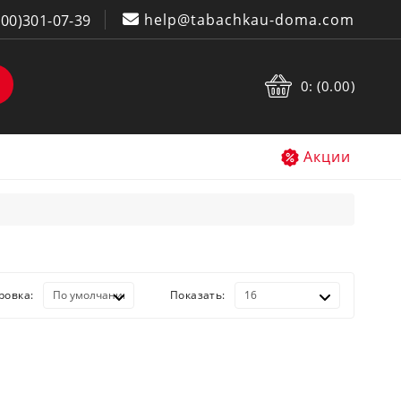
help@tabachkau-doma.com
800)301-07-39
0: (0.00)
Акции
ровка:
Показать: