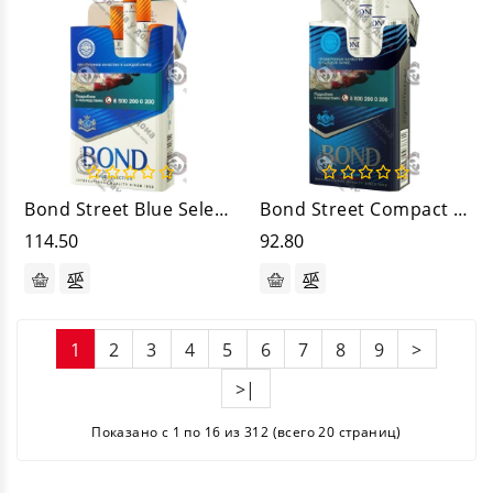
Bond Street Blue Selection
Bond Street Compact Premium Blue
114.50
92.80
1
2
3
4
5
6
7
8
9
>
>|
Показано с 1 по 16 из 312 (всего 20 страниц)