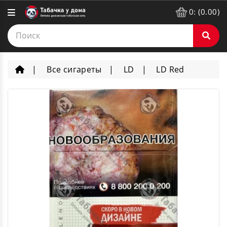
0: (0.00)
Все сигареты
LD
LD Red